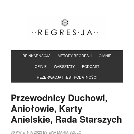
REINKARNACJA
METODY REGRESJI
O MNIE
OPINIE
WARSZTATY
PODCAST
REZERWACJA I TEST PODATNOŚCI
Przewodnicy Duchowi,
Aniołowie, Karty
Anielskie, Rada Starszych
30 KWIETNIA 2023
BY
EWA MARIA SZULC