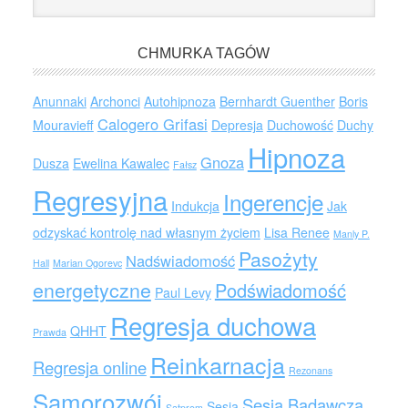
CHMURKA TAGÓW
Anunnaki
Archonci
Autohipnoza
Bernhardt Guenther
Boris
Calogero Grifasi
Mouravieff
Depresja
Duchowość
Duchy
Hipnoza
Gnoza
Dusza
Ewelina Kawalec
Fałsz
Regresyjna
Ingerencje
Indukcja
Jak
odzyskać kontrolę nad własnym życiem
Lisa Renee
Manly P.
Pasożyty
Nadświadomość
Hall
Marian Ogorevc
energetyczne
Podświadomość
Paul Levy
Regresja duchowa
QHHT
Prawda
Reinkarnacja
Regresja online
Rezonans
Samorozwój
Sesja Badawcza
Sesja
Satprem