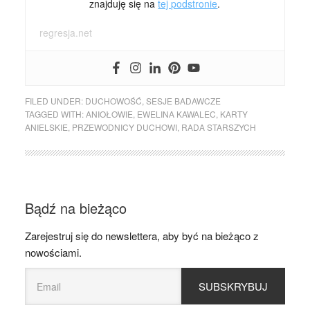
znajduję się na
tej podstronie
.
regresja.net
FILED UNDER:
DUCHOWOŚĆ
,
SESJE BADAWCZE
TAGGED WITH:
ANIOŁOWIE
,
EWELINA KAWALEC
,
KARTY
ANIELSKIE
,
PRZEWODNICY DUCHOWI
,
RADA STARSZYCH
Bądź na bieżąco
Zarejestruj się do newslettera, aby być na bieżąco z
nowościami.
SUBSKRYBUJ