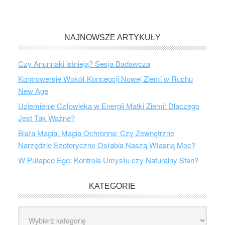
NAJNOWSZE ARTYKUŁY
Czy Anunnaki istnieją? Sesja Badawcza
Kontrowersje Wokół Koncepcji Nowej Ziemi w Ruchu
New Age
Uziemienie Człowieka w Energii Matki Ziemi: Dlaczego
Jest Tak Ważne?
Biała Magia, Magia Ochronna: Czy Zewnętrzne
Narzędzie Ezoteryczne Osłabia Naszą Własną Moc?
W Pułapce Ego: Kontrola Umysłu czy Naturalny Stan?
KATEGORIE
Kategorie