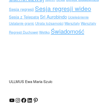
Sesja regresji wideo
Sesja regresji
Sri Aurobindo
Sesja z Telepatą
Ucieleśnienie
Ustalanie granic
Utrata tożsamości
Warsztaty
Warsztaty
Świadomość
Regresji Duchowej
Wetiko
ULLMUS Ewa Maria Szulc
YouTube
Instagram
Facebook
LinkedIn
Pinterest